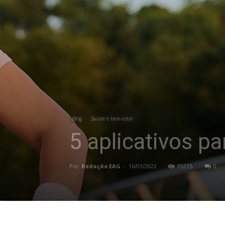
Blog
Saúde e bem-estar
5 aplicativos pa
Por
Redação EAG
-
16/03/2022
95115
0