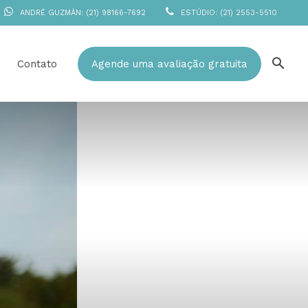
ANDRÉ GUZMÁN: (21) 98166-7692
ESTÚDIO: (21) 2553-5510
Contato
Agende uma avaliação gratuita