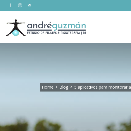
Estúdio
André
Home
Blog
5 aplicativos para monitorar a 
Guzmán