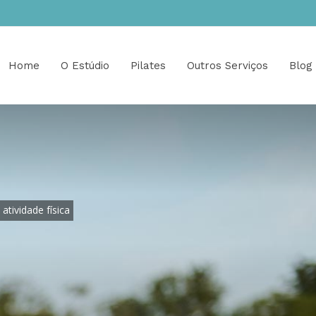
Home
O Estúdio
Pilates
Outros Serviços
Blog
atividade física