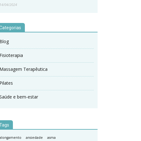
14/04/2024
Categorias
Blog
Fisioterapia
Massagem Terapêutica
Pilates
Saúde e bem-estar
Tags
alongamento
ansiedade
asma