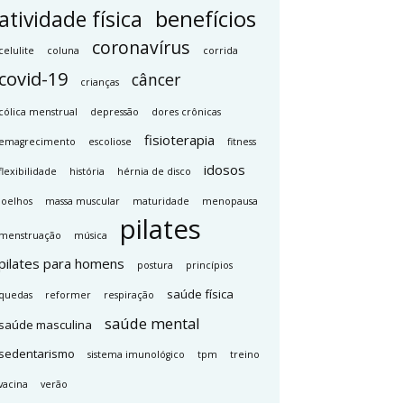
benefícios
atividade física
coronavírus
celulite
coluna
corrida
covid-19
câncer
crianças
cólica menstrual
depressão
dores crônicas
fisioterapia
emagrecimento
escoliose
fitness
idosos
flexibilidade
história
hérnia de disco
joelhos
massa muscular
maturidade
menopausa
pilates
menstruação
música
pilates para homens
postura
princípios
saúde física
quedas
reformer
respiração
saúde mental
saúde masculina
sedentarismo
sistema imunológico
tpm
treino
vacina
verão