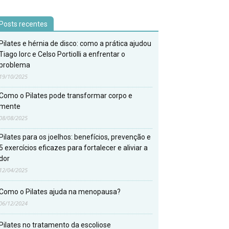
Posts recentes
Pilates e hérnia de disco: como a prática ajudou
Tiago Iorc e Celso Portiolli a enfrentar o
problema
19/10/2025
Como o Pilates pode transformar corpo e
mente
08/08/2025
Pilates para os joelhos: benefícios, prevenção e
5 exercícios eficazes para fortalecer e aliviar a
dor
12/04/2025
Como o Pilates ajuda na menopausa?
06/12/2024
Pilates no tratamento da escoliose