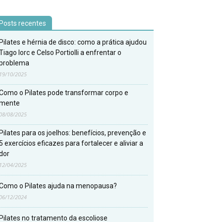
Posts recentes
Pilates e hérnia de disco: como a prática ajudou
Tiago Iorc e Celso Portiolli a enfrentar o
problema
19/10/2025
Como o Pilates pode transformar corpo e
mente
08/08/2025
Pilates para os joelhos: benefícios, prevenção e
5 exercícios eficazes para fortalecer e aliviar a
dor
12/04/2025
Como o Pilates ajuda na menopausa?
06/12/2024
Pilates no tratamento da escoliose