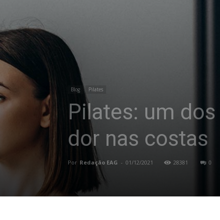
Blog
Pilates
Pilates: um do
dor nas costas
Por
Redação EAG
-
01/12/2021
28381
0