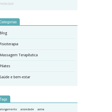
14/04/2024
Categorias
Blog
Fisioterapia
Massagem Terapêutica
Pilates
Saúde e bem-estar
Tags
alongamento
ansiedade
asma