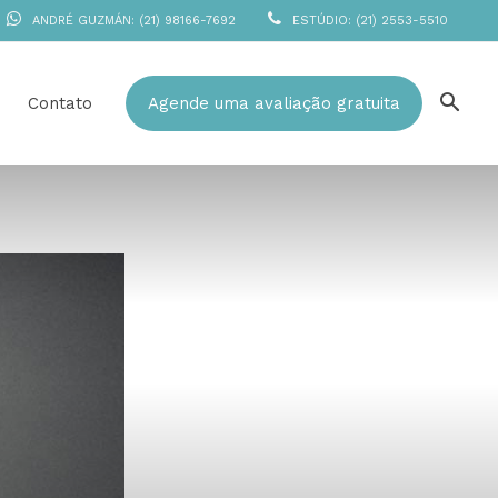
ANDRÉ GUZMÁN: (21) 98166-7692
ESTÚDIO: (21) 2553-5510
Contato
Agende uma avaliação gratuita