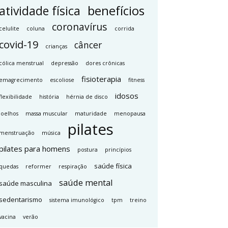
benefícios
atividade física
coronavírus
celulite
coluna
corrida
covid-19
câncer
crianças
cólica menstrual
depressão
dores crônicas
fisioterapia
emagrecimento
escoliose
fitness
idosos
flexibilidade
história
hérnia de disco
joelhos
massa muscular
maturidade
menopausa
pilates
menstruação
música
pilates para homens
postura
princípios
saúde física
quedas
reformer
respiração
saúde mental
saúde masculina
sedentarismo
sistema imunológico
tpm
treino
vacina
verão