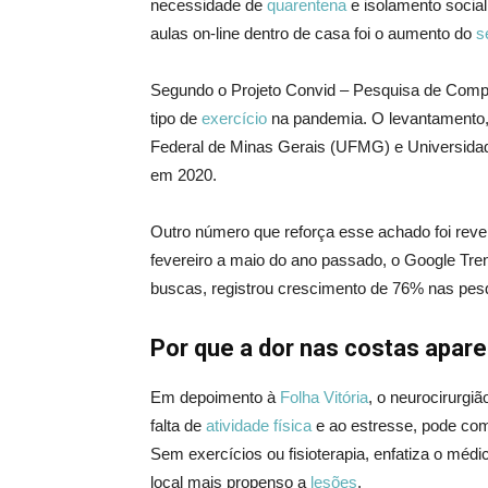
necessidade de
quarentena
e isolamento socia
aulas on-line dentro de casa foi o aumento do
s
Segundo o Projeto Convid – Pesquisa de Compo
tipo de
exercício
na pandemia. O levantamento,
Federal de Minas Gerais (UFMG) e Universida
em 2020.
Outro número que reforça esse achado foi reve
fevereiro a maio do ano passado, o Google Tren
buscas, registrou crescimento de 76% nas pesq
Por que a dor nas costas apar
Em depoimento à
Folha Vitória
, o neurocirurgi
falta de
atividade física
e ao estresse, pode com
Sem exercícios ou fisioterapia, enfatiza o médi
local mais propenso a
lesões
.