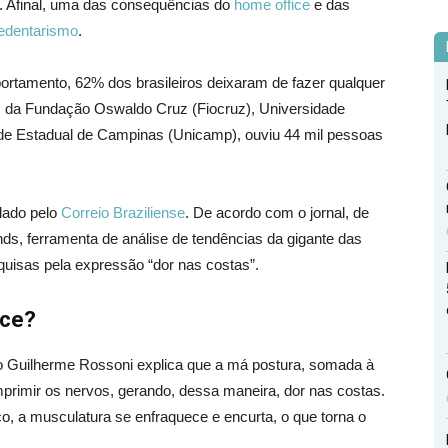
l. Afinal, uma das consequências do
home office
e das
edentarismo
.
rtamento, 62% dos brasileiros deixaram de fazer qualquer
 da Fundação Oswaldo Cruz (Fiocruz), Universidade
de Estadual de Campinas (Unicamp), ouviu 44 mil pessoas
lado pelo
Correio Braziliense
. De acordo com o jornal, de
ds, ferramenta de análise de tendências da gigante das
uisas pela expressão “dor nas costas”.
ece?
ão Guilherme Rossoni explica que a má postura, somada à
primir os nervos, gerando, dessa maneira, dor nas costas.
co, a musculatura se enfraquece e encurta, o que torna o