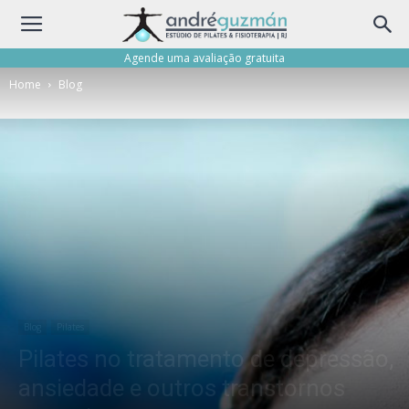
Agende uma avaliação gratuita
Home
Blog
Blog
Pilates
Pilates no tratamento de depressão,
ansiedade e outros transtornos