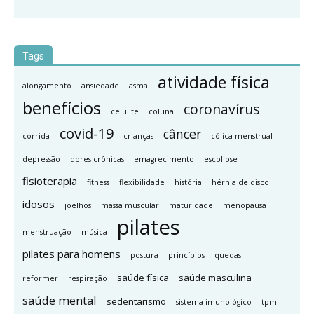
Tags
atividade física
alongamento
ansiedade
asma
benefícios
coronavírus
celulite
coluna
covid-19
câncer
corrida
crianças
cólica menstrual
depressão
dores crônicas
emagrecimento
escoliose
fisioterapia
fitness
flexibilidade
história
hérnia de disco
idosos
joelhos
massa muscular
maturidade
menopausa
pilates
menstruação
música
pilates para homens
postura
princípios
quedas
saúde física
saúde masculina
reformer
respiração
saúde mental
sedentarismo
sistema imunológico
tpm