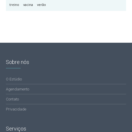
treino
vacina
verão
Sobre nós
O Estúdio
Agendamento
Contato
Privacidade
Serviços