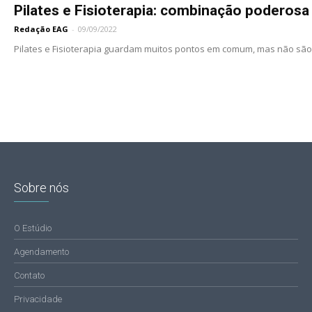
Pilates e Fisioterapia: combinação poderosa
Redação EAG
-
09/09/2022
Pilates e Fisioterapia guardam muitos pontos em comum, mas não são
Sobre nós
O Estúdio
Agendamento
Contato
Privacidade