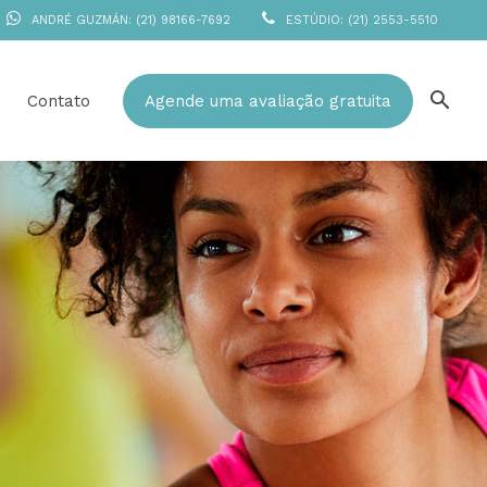
ANDRÉ GUZMÁN: (21) 98166-7692
ESTÚDIO: (21) 2553-5510
Contato
Agende uma avaliação gratuita